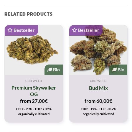
RELATED PRODUCTS
Bestseller
Bestseller
Bio
Bio
CBD WEED
CBD WEED
Premium Skywalker
Bud Mix
OG
from
27,00
€
from
60,00
€
CBD: ~20% - THC: < 0.2%
CBD: ~15% - THC: < 0.2%
organically cultivated
organically cultivated