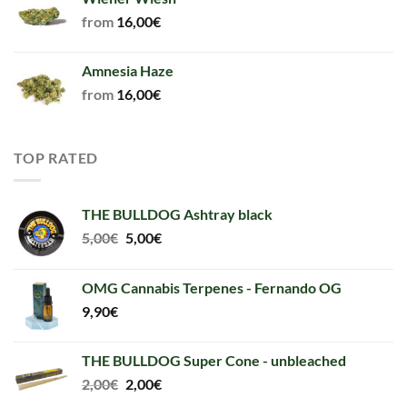
from
16,00
€
Amnesia Haze
from
16,00
€
TOP RATED
THE BULLDOG Ashtray black
Original
Current
5,00
€
5,00
€
price
price
was:
is:
OMG Cannabis Terpenes - Fernando OG
5,00€.
5,00€.
9,90
€
THE BULLDOG Super Cone - unbleached
Original
Current
2,00
€
2,00
€
price
price