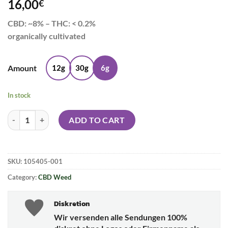
16,00
€
CBD: ~8% – THC: < 0.2%
organically cultivated
Amount
12g
30g
6g
In stock
Sour Lemon quantity
ADD TO CART
SKU:
105405-001
Category:
CBD Weed
Diskretion
Wir versenden alle Sendungen 100%