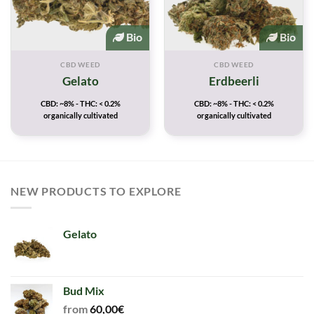
Bio
Bio
CBD WEED
CBD WEED
Gelato
Erdbeerli
CBD: ~8% - THC: < 0.2%
CBD: ~8% - THC: < 0.2%
organically cultivated
organically cultivated
NEW PRODUCTS TO EXPLORE
Gelato
Bud Mix
from
60,00
€