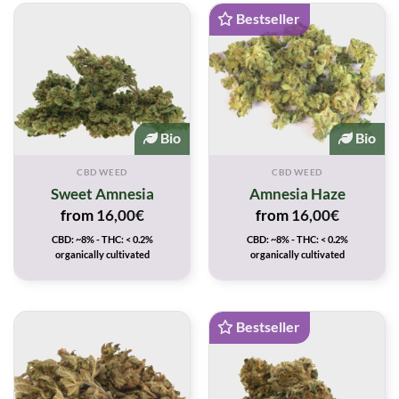
Bestseller
Bio
Bio
CBD WEED
CBD WEED
Sweet Amnesia
Amnesia Haze
from
16,00
€
from
16,00
€
CBD: ~8% - THC: < 0.2%
CBD: ~8% - THC: < 0.2%
organically cultivated
organically cultivated
Bestseller