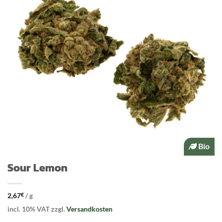
Bio
Sour Lemon
2,67
€
/
g
incl. 10% VAT
zzgl.
Versandkosten