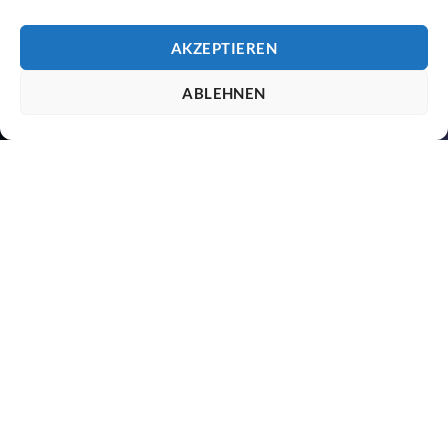
AKZEPTIEREN
ABLEHNEN
UNSERE BESTSELLER
UNSER ANGEBOT
Herzlich willkommen bei deinem schnellen und
zuverlässigen
CBD Shop
aus Wien!